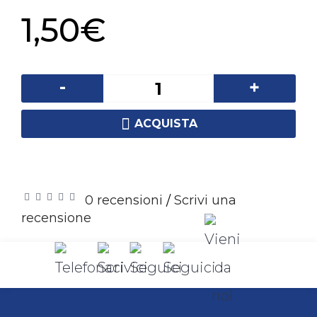
1,50€
-
+
ACQUISTA
Aggiungi alla lista dei desideri
Confronta
0 recensioni
Scrivi una
/
recensione