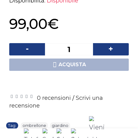
Disponibilità:
Disponibile
99,00€
-
+
ACQUISTA
Aggiungi alla lista dei desideri
Confronta
0 recensioni
Scrivi una
/
recensione
Tag:
ombrellone
,
giardino